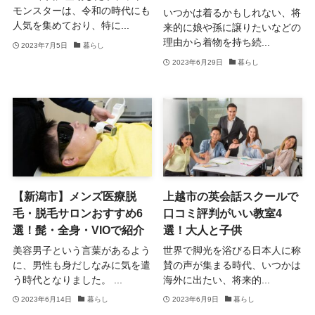
モンスターは、令和の時代にも
いつかは着るかもしれない、将
人気を集めており、特に...
来的に娘や孫に譲りたいなどの
理由から着物を持ち続...
2023年7月5日
暮らし
2023年6月29日
暮らし
【新潟市】メンズ医療脱
上越市の英会話スクールで
毛・脱毛サロンおすすめ6
口コミ評判がいい教室4
選！髭・全身・VIOで紹介
選！大人と子供
美容男子という言葉があるよう
世界で脚光を浴びる日本人に称
に、男性も身だしなみに気を遣
賛の声が集まる時代、いつかは
う時代となりました。 ...
海外に出たい、将来的...
2023年6月14日
暮らし
2023年6月9日
暮らし